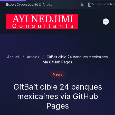
Aller au contenu principal
5 min restantes
Expert Cybersécurité & IA
v9.0
Un projet cybersécurité ?
Devis
Expert dispo · Réponse 24h
Accueil
/
Articles
/
GitBait cible 24 banques mexicaines
via GitHub Pages
News
GitBait cible 24 banques
mexicaines via GitHub
Pages