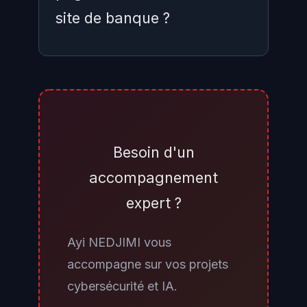
site de banque ?
Vérifiez systématiquement l'URL
complète dans la barre d'adresse
de votre navigateur avant toute
saisie de mot de passe : les pages
Besoin d'un
GitBait sont hébergées sous
accompagnement
*.github.io, jamais sous le domaine
expert ?
officiel de votre banque. Les
banques légitimes n'envoient
Ayi NEDJIMI vous
jamais de liens par SMS ou
accompagne sur vos projets
WhatsApp pour vous demander
cybersécurité et IA.
de vous connecter en urgence. En