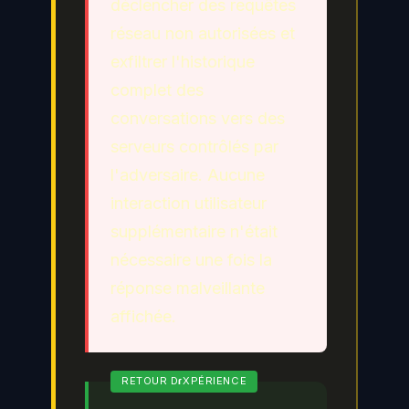
déclencher des requêtes
réseau non autorisées et
exfiltrer l'historique
complet des
conversations vers des
serveurs contrôlés par
l'adversaire. Aucune
interaction utilisateur
supplémentaire n'était
nécessaire une fois la
réponse malveillante
affichée.