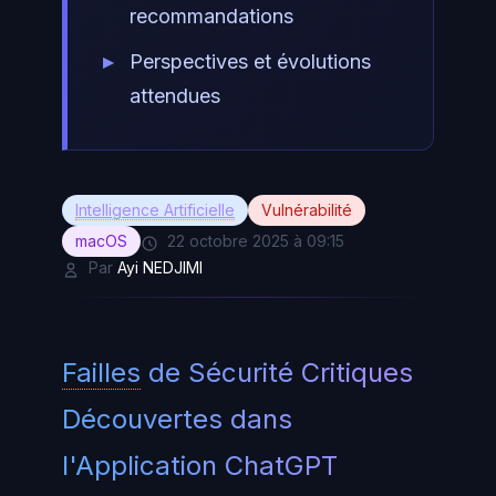
recommandations
Perspectives et évolutions
attendues
Intelligence Artificielle
Vulnérabilité
macOS
22 octobre 2025 à 09:15
Par
Ayi NEDJIMI
Failles
de Sécurité Critiques
Découvertes dans
l'Application ChatGPT