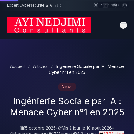
Aller au contenu principal
5 min restantes
Expert Cybersécurité & IA
v9.0
Un projet cybersécurité ?
Devis
Expert dispo · Réponse 24h
Accueil
/
Articles
/
Ingénierie Sociale par IA : Menace
Cyber n°1 en 2025
News
Ingénierie Sociale par IA :
Menace Cyber n°1 en 2025
15 octobre 2025
•
Mis à jour le
10 août 2026
•
6 min de lecture
•
1721 mots
•
1124 vues
•
1 773 likes