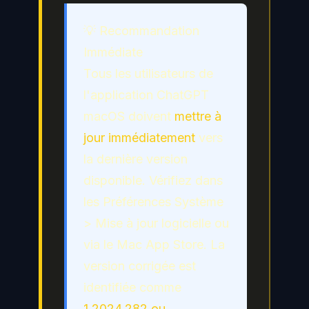
💡 Recommandation
Immédiate
Tous les utilisateurs de
l'application ChatGPT
macOS doivent
mettre à
jour immédiatement
vers
la dernière version
disponible. Vérifiez dans
les Préférences Système
> Mise à jour logicielle ou
via le Mac App Store. La
version corrigée est
identifiée comme
1.2024.282 ou