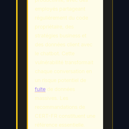
employés partageant
régulièrement du code
propriétaire, des
stratégies business et
des données client avec
le chatbot. Cette
vulnérabilité transformait
chaque conversation en
un risque potentiel de
fuite
de données
massives. Les
recommandations de
CERT-FR constituent une
référence essentielle.