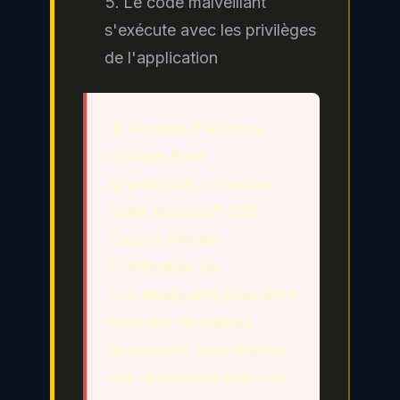
Le code malveillant
s'exécute avec les privilèges
de l'application
🚨 Vecteur d'Attaque
Critique Pour
approfondir, consultez
Faille Microsoft 365
Copilot Permet
l'Exfiltration de.
Les attaquants pouvaient
exploiter les balises
Markdown pour charger
des ressources externes,