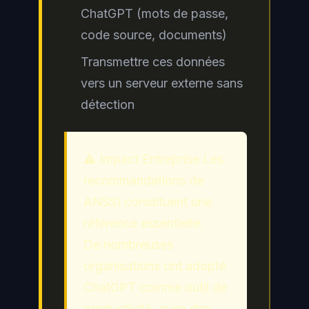
ChatGPT (mots de passe,
code source, documents)
Transmettre ces données
vers un serveur externe sans
détection
⚠️ Impact Entreprise Les
recommandations de
ANSSI constituent une
référence essentielle.
De nombreuses
organisations ont adopté
ChatGPT comme outil de
productivité, avec des