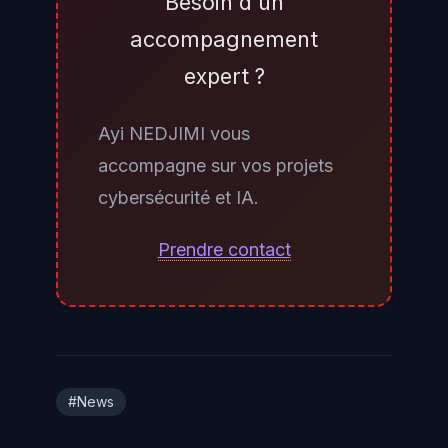
Besoin d'un
directive (énergie, transports,
accompagnement
santé, eau, infrastructure
expert ?
numérique, administration, etc.) et
dont la taille dépasse certains
Ayi NEDJIMI vous
seuils : généralement 50 salariés
accompagne sur vos projets
et 10 millions d'euros de chiffre
cybersécurité et IA.
d'affaires pour les entités
importantes, 250 salariés et 50
Prendre contact
millions d'euros pour les entités
essentielles. Le portail
MesServicesCyber de l'ANSSI
propose un outil d'auto-évaluation
du périmètre. En cas de doute,
#News
une consultation juridique ou un