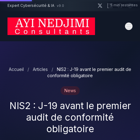
Aller au contenu principal
5 min restantes
Expert Cybersécurité & IA
v9.0
Un projet cybersécurité ?
Devis
Expert dispo · Réponse 24h
Accueil
/
Articles
/
NIS2 : J-19 avant le premier audit de
conformité obligatoire
News
NIS2 : J-19 avant le premier
audit de conformité
obligatoire