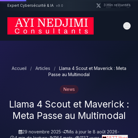
Aller au contenu principal
3 min restantes
Expert Cybersécurité & IA
v9.0
Un projet cybersécurité ?
Devis
Expert dispo · Réponse 24h
Accueil
/
Articles
/
Llama 4 Scout et Maverick : Meta
Passe au Multimodal
News
Llama 4 Scout et Maverick :
Meta Passe au Multimodal
29 novembre 2025
•
Mis à jour le
8 août 2026
•
4 min de lecture
•
1164 mots
•
1137 vues
•
1 877 likes