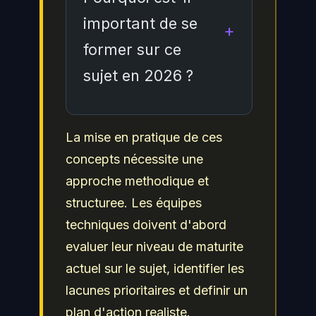
équipes pour faire face
risques, incluant
important de se
aux risques associes a
l'evaluation reguliere de
former sur ce
cette problematique.
la posture de sécurité, la
sujet en 2026 ?
mise en place de
controles techniques et
organisationnels, la
En 2026, la maitrise de ce
La mise en pratique de ces
formation continue des
sujet est devenue
concepts nécessite une
équipes et l'adoption des
incontournable face a
approche methodique et
referentiels de sécurité
l'evolution constante des
structuree. Les équipes
reconnus comme ceux du
menaces et des
techniques doivent d'abord
NIST, de l'ANSSI et de
exigences reglementaires.
evaluer leur niveau de maturite
l'OWASP.
Les professionnels de la
actuel sur le sujet, identifier les
cybersécurité doivent
lacunes prioritaires et definir un
maintenir leurs
plan d'action realiste.