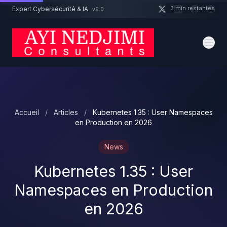
Aller au contenu principal
3 min restantes
Expert Cybersécurité & IA
v9.0
Un projet cybersécurité ?
Devis
Expert dispo · Réponse 24h
Accueil
/
Articles
/
Kubernetes 1.35 : User Namespaces
en Production en 2026
News
Kubernetes 1.35 : User
Namespaces en Production
en 2026