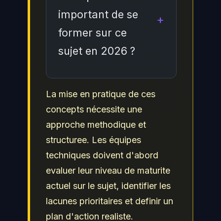
équipes pour faire face
risques, incluant
important de se
aux risques associes a
l'evaluation reguliere de
former sur ce
cette problematique.
la posture de sécurité, la
sujet en 2026 ?
mise en place de
controles techniques et
organisationnels, la
En 2026, la maitrise de ce
La mise en pratique de ces
formation continue des
sujet est devenue
concepts nécessite une
équipes et l'adoption des
incontournable face a
approche methodique et
referentiels de sécurité
l'evolution constante des
structuree. Les équipes
reconnus comme ceux du
menaces et des
techniques doivent d'abord
NIST, de l'ANSSI et de
exigences reglementaires.
evaluer leur niveau de maturite
l'OWASP.
Les professionnels de la
actuel sur le sujet, identifier les
cybersécurité doivent
lacunes prioritaires et definir un
maintenir leurs
plan d'action realiste.