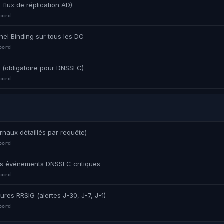
 flux de réplication AD)
bord
el Binding sur tous les DC
bord
3 (obligatoire pour DNSSEC)
bord
urnaux détaillés par requête)
bord
les événements DNSSEC critiques
bord
ures RRSIG (alertes J-30, J-7, J-1)
bord