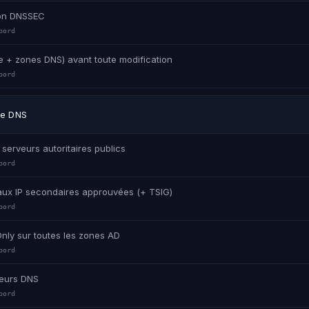
ion DNSSEC
bord
 + zones DNS) avant toute modification
bord
ue DNS
 serveurs autoritaires publics
bord
 aux IP secondaires approuvées (+ TSIG)
bord
nly sur toutes les zones AD
bord
veurs DNS
bord