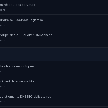
ces réseau des serveurs
bord
eindre aux sources légitimes
bord
 groupe dédié — auditer DNSAdmins
bord
tes les zones critiques
bord
prévenir le zone walking)
bord
nregistrements DNSSEC obligatoires
bord