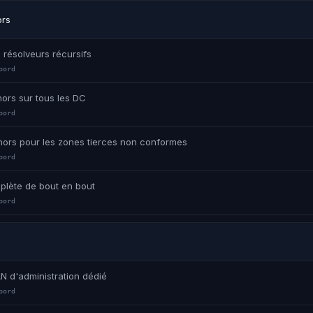
ors
s résolveurs récursifs
bord
chors sur tous les DC
bord
hors pour les zones tierces non conformes
bord
plète de bout en bout
bord
N d'administration dédié
bord