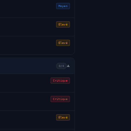
Moyen
Élevé
Élevé
▼
0/4
Critique
Critique
Élevé