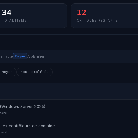
34
12
TOTAL ITEMS
CRITIQUES RESTANTS
té haute
À planifier
Moyen
Moyen
Non complétés
s (Windows Server 2025)
bord
s les contrôleurs de domaine
bord