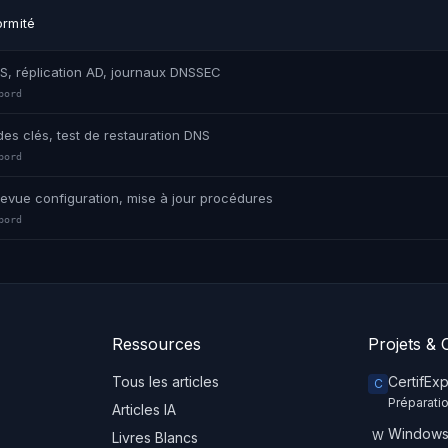
ormité
NS, réplication AD, journaux DNSSEC
bord
es clés, test de restauration DNS
bord
, revue configuration, mise à jour procédures
bord
Ressources
Projets & O
Tous les articles
CertifEx
C
Préparatio
Articles IA
Windows
W
Livres Blancs