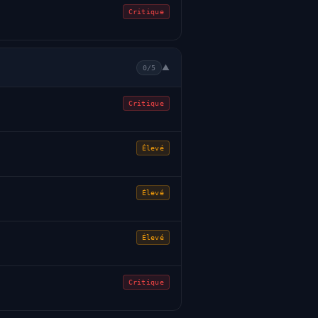
Critique
▼
0/5
Critique
Élevé
Élevé
Élevé
Critique