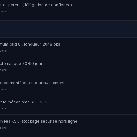
strar parent (délégation de confiance)
bord
mum (alg 8), longueur 2048 bits
bord
automatique 30-90 jours
bord
er documenté et testé annuellement
bord
 et le mécanisme RFC 5011
bord
rivées KSK (stockage sécurisé hors ligne)
bord