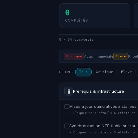
0
COMPLÉTÉS
0 / 34 complétés
Action immédiate
Priori
Critique
Élevé
FILTRER
Tous
Critique
Élevé
🖥
Prérequis & infrastructure
Mises à jour cumulatives installée
▸ Cliquer pour détails & effets de 
Synchronisation NTP fiable sur tou
▸ Cliquer pour détails & effets de 