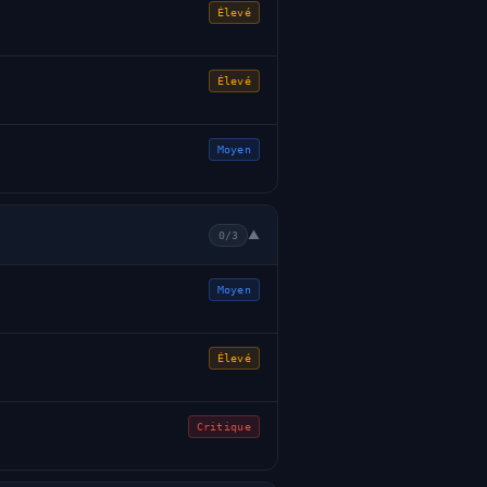
Élevé
Élevé
Moyen
▼
0/3
Moyen
Élevé
Critique