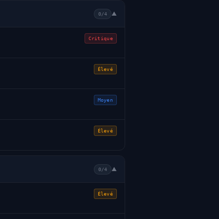
▼
0/4
Critique
Élevé
Moyen
Élevé
▼
0/4
Élevé