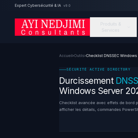
Aller au contenu principal
Expert Cybersécurité & IA
v9.0
Produits &
Services
Accueil
›
Outils
›
Checklist DNSSEC Windows 
SÉCURITÉ ACTIVE DIRECTORY
Durcissement
DNS
Windows Server 20
Checklist avancée avec effets de bord 
afficher les détails, commandes PowerShe