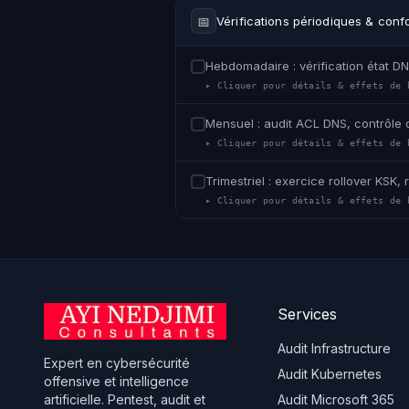
📅
Vérifications périodiques & conf
Hebdomadaire : vérification état D
▸ Cliquer pour détails & effets de 
Mensuel : audit ACL DNS, contrôle d
▸ Cliquer pour détails & effets de 
Trimestriel : exercice rollover KSK
▸ Cliquer pour détails & effets de 
Services
Audit Infrastructure
Expert en cybersécurité
Audit Kubernetes
offensive et intelligence
artificielle. Pentest, audit et
Audit Microsoft 365