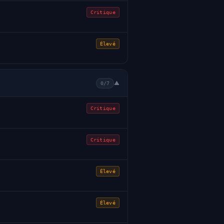
Critique
Élevé
▼
0/7
Critique
Critique
Élevé
Élevé