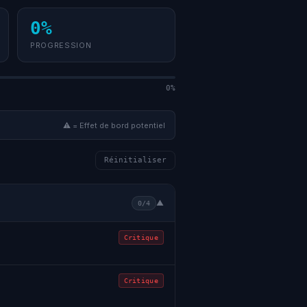
0%
PROGRESSION
0%
⚠ = Effet de bord potentiel
Réinitialiser
▼
0/4
Critique
Critique