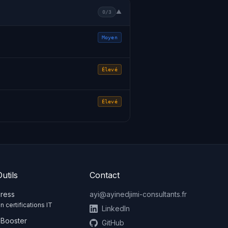
▼
0/3
Moyen
Élevé
Élevé
utils
Contact
press
ayi@ayinedjimi-consultants.fr
n certifications IT
LinkedIn
Booster
GitHub