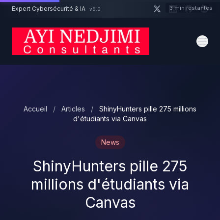
Aller au contenu principal
3 min restantes
Expert Cybersécurité & IA
v9.0
Un projet cybersécurité ?
Devis
Expert dispo · Réponse 24h
Accueil
/
Articles
/
ShinyHunters pille 275 millions
d'étudiants via Canvas
News
ShinyHunters pille 275
millions d'étudiants via
Canvas