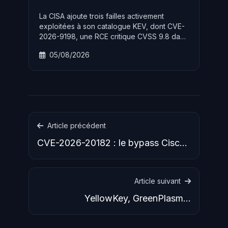
La CISA ajoute trois failles activement
exploitées à son catalogue KEV, dont CVE-
2026-9198, une RCE critique CVSS 9.8 dans
Langflow permettant l'exécution de code à
05/08/2026
distance sans authentification sur toutes les
installations par défaut.
Article précédent
CVE-2026-20182 : le bypass Cisco
SD-WAN CVSS 10.0 activement
Article suivant
YellowKey, GreenPlasma,
MiniPlasma : la série de 0-day