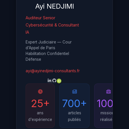
Ayi NEDJIMI
Auditeur Senior
Cybersécurité & Consultant
IA
Expert Judiciaire — Cour
d'Appel de Paris
Habilitation Confidentiel
Défense
ayi@ayinedjimi-consultants.fr
25+
700+
100+
ans
articles
missions
d'expérience
publiés
réalisées