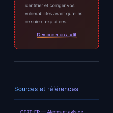
votre prise de connaissance
identifier et corriger vos
(RGPD article 33). Contactez
vulnérabilités avant qu'elles
d'abord Instructure pour confirmer
ne soient exploitées.
l'étendue des données affectées
vous concernant, puis saisissez
Demander un audit
votre DPO immédiatement. En
parallèle, informez les personnes
concernées dès que la violation
est susceptible d'engendrer un
risque élevé pour leurs droits et
libertés (RGPD article 34).
Sources et références
CERT-FR — Alertes et avis de