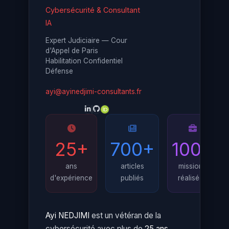
Cybersécurité & Consultant
IA
Expert Judiciaire — Cour
d'Appel de Paris
Habilitation Confidentiel
Défense
ayi@ayinedjimi-consultants.fr
25+
700+
100+
ans
articles
missions
d'expérience
publiés
réalisées
Ayi NEDJIMI
est un vétéran de la
cybersécurité avec plus de
25 ans