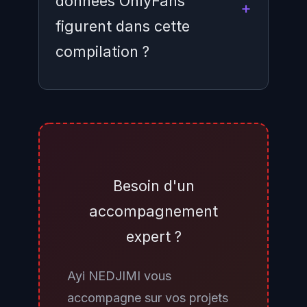
donnees OnlyFans
figurent dans cette
compilation ?
Des services comme
HaveIBeenPwned permettent de
verifier si votre adresse e-mail
apparait dans des bases de
Besoin d'un
donnees de fuites indexees.
accompagnement
Cependant, toutes les
expert ?
compilations ne sont pas
immediatement indexees. La
Ayi NEDJIMI vous
prudence s'impose
accompagne sur vos projets
independamment : surveillez vos