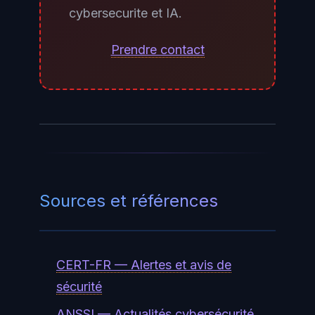
cybersecurite et IA.
e-mails pour des tentatives
d'extorsion faisant reference a
Prendre contact
vos activites sur OnlyFans, ne
repondez jamais a ces messages,
et si vous etes createur de
contenu, envisagez de migrer vers
une adresse e-mail dediee ne
permettant pas de vous identifier.
Sources et références
CERT-FR — Alertes et avis de
sécurité
ANSSI — Actualités cybersécurité