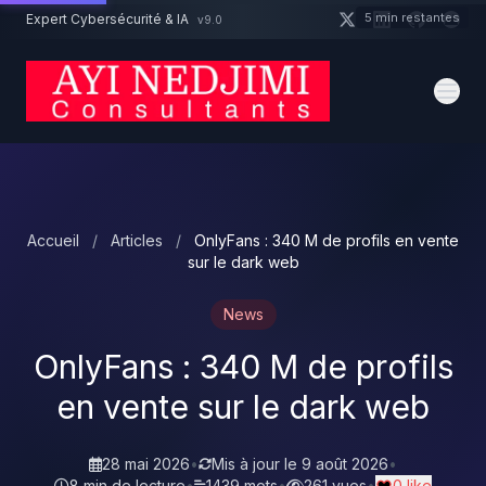
Aller au contenu principal
5 min restantes
Expert Cybersécurité & IA
v9.0
Un projet cybersécurité ?
Devis
Expert dispo · Réponse 24h
Accueil
/
Articles
/
OnlyFans : 340 M de profils en vente
sur le dark web
News
OnlyFans : 340 M de profils
en vente sur le dark web
28 mai 2026
•
Mis à jour le
9 août 2026
•
8 min de lecture
•
1439 mots
•
261 vues
•
0 like