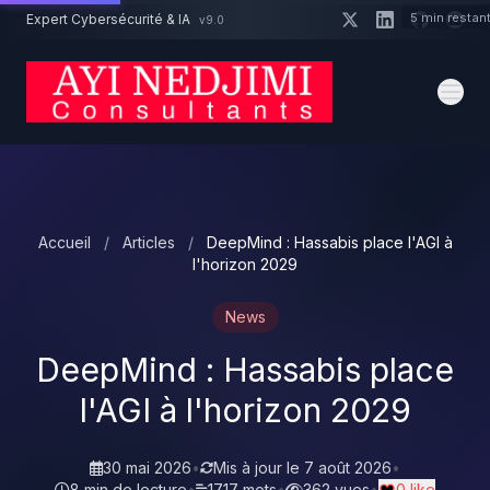
Aller au contenu principal
5 min restan
Expert Cybersécurité & IA
v9.0
Un projet cybersécurité ?
Devis
Expert dispo · Réponse 24h
Accueil
/
Articles
/
DeepMind : Hassabis place l'AGI à
l'horizon 2029
News
DeepMind : Hassabis place
l'AGI à l'horizon 2029
30 mai 2026
•
Mis à jour le
7 août 2026
•
8 min de lecture
•
1717 mots
•
362 vues
•
0 like