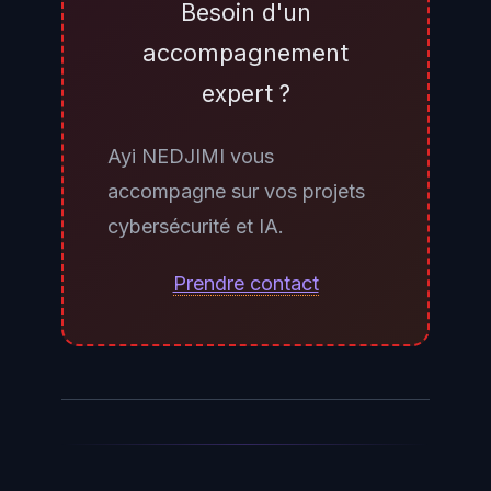
tâche intellectuelle humaine avec
Besoin d'un
des performances comparables
accompagnement
ou supérieures à celles d'un
expert ?
humain, sans être spécialisé dans
un domaine particulier. Les
Ayi NEDJIMI vous
modèles actuels comme ChatGPT
accompagne sur vos projets
(OpenAI), Gemini (Google) ou
cybersécurité et IA.
Claude (Anthropic) sont des IA
dites «étroites» ou «spécialisées»
Prendre contact
: extraordinairement performants
dans des domaines précis
(langage, code, raisonnement
logique), ils manquent de la
généralité, de l'autonomie et de la
capacité d'apprentissage continu