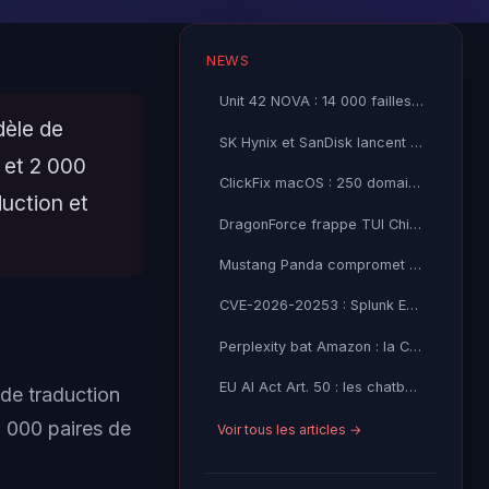
NEWS
Unit 42 NOVA : 14 000 failles open source détectées par IA
dèle de
SK Hynix et SanDisk lancent le standard High Bandwidth Flash
 et 2 000
ClickFix macOS : 250 domaines fingerprint les Mac pour livrer AMOS
uction et
DragonForce frappe TUI China, LockBit 5.0 cible Microphase et Setic Pourtier
Mustang Panda compromet QuickFox VPN via le backdoor FDMTP
CVE-2026-20253 : Splunk Enterprise RCE CVSS 9.8 — exploitation active
Perplexity bat Amazon : la Cour valide les agents IA web
EU AI Act Art. 50 : les chatbots IA doivent s'identifier
 de traduction
2 000 paires de
Voir tous les articles →