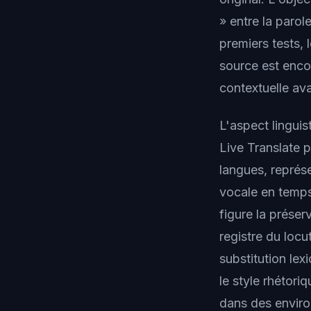
» entre la parol
premiers tests,
source est encor
contextuelle av
L'aspect linguis
Live Translate 
langues, représ
vocale en temps
figure la préser
registre du locu
substitution lex
le style rhétor
dans des enviro