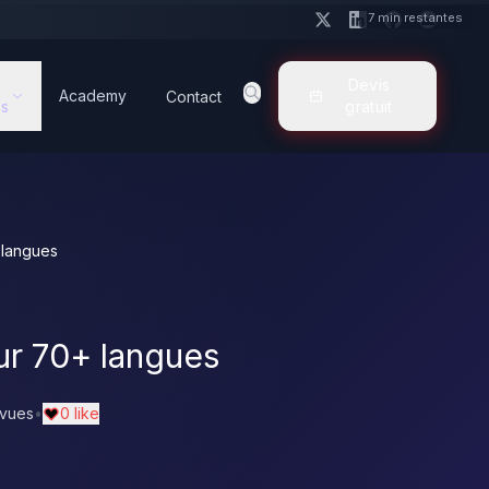
7 min restantes
Devis
Academy
Contact
s
gratuit
 langues
ur 70+ langues
vues
•
0 like