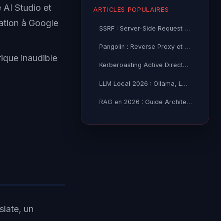
 AI Studio et
ARTICLES POPULAIRES
ration à Google
SSRF : Server-Side Request Forgery — Exploitation Avancée
Pangolin : Reverse Proxy et Tunnel Self-Hosted — Guide
ique inaudible
Kerberoasting Active Directory : Attaque et Défense 2026
LLM Local 2026 : Ollama, LM Studio ou vLLM — Quel Outil selon
RAG en 2026 : Guide Architecture, Vectorisation & Chunking
slate, un