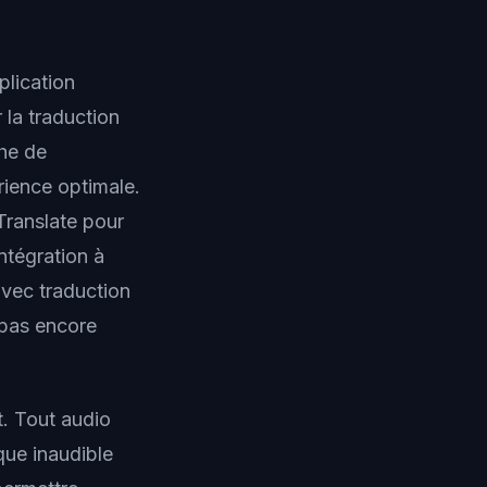
plication
 la traduction
che de
rience optimale.
Translate pour
ntégration à
avec traduction
 pas encore
t. Tout audio
que inaudible