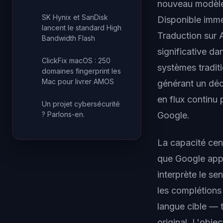
nouveau modèle 
SK Hynix et SanDisk
Disponible immé
lancent le standard High
Traduction sur 
Bandwidth Flash
significative d
ClickFix macOS : 250
systèmes traditi
domaines fingerprint les
Mac pour livrer AMOS
générant un déc
en flux continu 
Un projet cybersécurité
? Parlons-en.
Google.
La capacité cen
que Google appe
interprète le se
les complétions
langue cible — 
original. L'obje