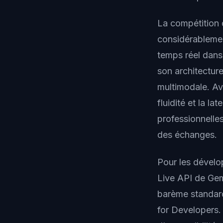
La compétition 
considérablement
temps réel dan
son architectur
multimodale. Av
fluidité et la l
professionnelles
des échanges.
Pour les dévelop
Live API de Gem
barème standard
for Developers. 