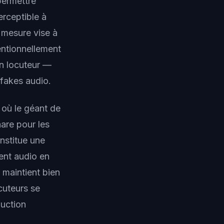
permettre
erceptible à
a mesure vise à
entionnellement
un locuteur —
fakes audio.
, où le géant de
are pour les
nstitue une
ment audio en
 maintient bien
cuteurs se
duction