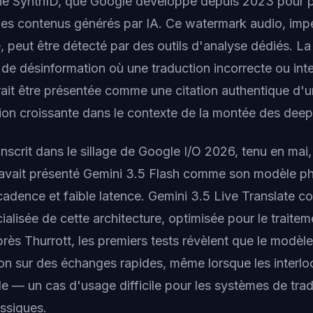
gie SynthID, que Google développe depuis 2023 pour 
n des contenus générés par IA. Ce watermark audio, imp
e, peut être détecté par des outils d'analyse dédiés. L
s de désinformation où une traduction incorrecte ou int
ait être présentée comme une citation authentique d'
on croissante dans le contexte de la montée des deep
inscrit dans le sillage de Google I/O 2026, tenu en mai
avait présenté Gemini 3.5 Flash comme son modèle ph
cadence et faible latence. Gemini 3.5 Live Translate co
ialisée de cette architecture, optimisée pour le traite
rès Thurrott, les premiers tests révèlent que le modèle
ion sur des échanges rapides, même lorsque les interlo
le — un cas d'usage difficile pour les systèmes de tra
ssiques.