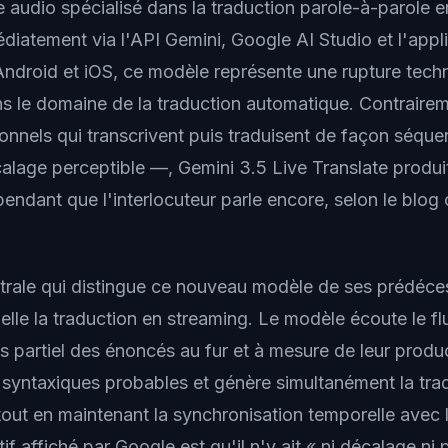
audio spécialisé dans la traduction parole-à-parole e
diatement via l'API Gemini, Google AI Studio et l'appl
Android et iOS, ce modèle représente une rupture tech
ans le domaine de la traduction automatique. Contraire
onnels qui transcrivent puis traduisent de façon séque
alage perceptible —, Gemini 3.5 Live Translate produi
pendant que l'interlocuteur parle encore, selon le blog o
trale qui distingue ce nouveau modèle de ses prédéce
lle la traduction en streaming. Le modèle écoute le flu
ns partiel des énoncés au fur et à mesure de leur produc
 syntaxiques probables et génère simultanément la tra
tout en maintenant la synchronisation temporelle avec 
ctif affiché par Google est qu'il n'y ait « ni décalage n