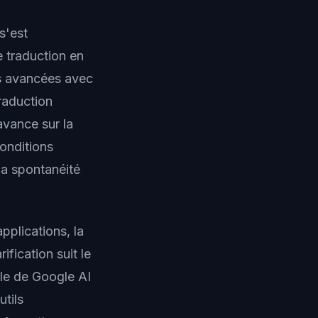
s'est
e traduction en
s avancées avec
raduction
avance sur la
conditions
la spontanéité
pplications, la
fication suit le
lle de Google AI
utils