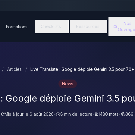
Nos
Checklists
Ressources
Formations
Ouvrage
/
Articles
/
Live Translate : Google déploie Gemini 3.5 pour 70+
News
e : Google déploie Gemini 3.5 po
•
Mis à jour le
6 août 2026
•
8 min de lecture
•
1480 mots
•
369 