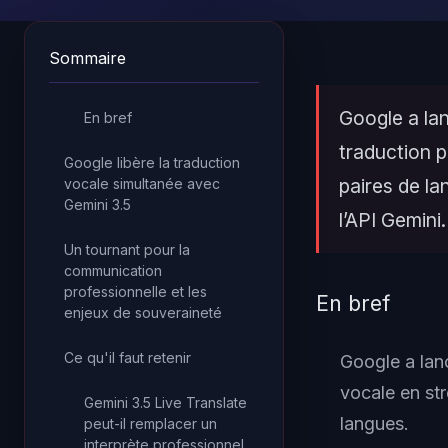
Sommaire
Google a lan
En bref
traduction 
Google libère la traduction
paires de l
vocale simultanée avec
Gemini 3.5
l’API Gemini.
Un tournant pour la
communication
professionnelle et les
En bref
enjeux de souveraineté
Ce qu'il faut retenir
Google a lan
vocale en st
Gemini 3.5 Live Translate
langues.
peut-il remplacer un
interprète professionnel