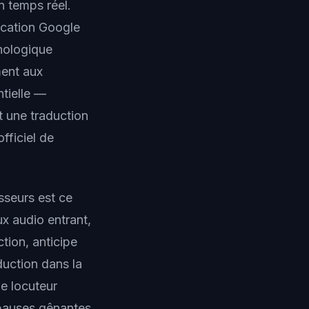
n temps réel.
ication Google
nologique
ment aux
ntielle —
t une traduction
fficiel de
sseurs est ce
x audio entrant,
tion, anticipe
duction dans la
le locuteur
i pauses gênantes