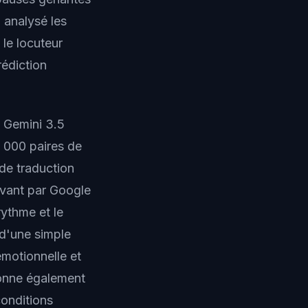
a analysé les
le locuteur
rédiction
. Gemini 3.5
2 000 paires de
de traduction
avant par Google
rythme et le
s d'une simple
émotionnelle et
ionne également
conditions