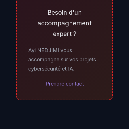
Google AI Studio et via Vertex AI
sur Google Cloud, dans le même
Besoin d'un
schéma que les générations
accompagnement
précédentes. Les développeurs
expert ?
pourront l'intégrer dans leurs
applications et agents IA. La
Ayi NEDJIMI vous
fenêtre de deux millions de tokens
accompagne sur vos projets
sera accessible en API, sous
cybersécurité et IA.
réserve des limites de taux
habituelles. Le mode Deep Think
Prendre contact
sera également disponible via
l'API, potentiellement à un tarif
différencié.