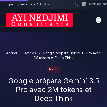
Aller au contenu principal
5 min restan
Expert Cybersécurité & IA
v9.0
Un projet cybersécurité ?
Devis
Expert dispo · Réponse 24h
Accueil
/
Articles
/
Google prépare Gemini 3.5 Pro avec
2M tokens et Deep Think
News
Google prépare Gemini 3.5
Pro avec 2M tokens et
Deep Think