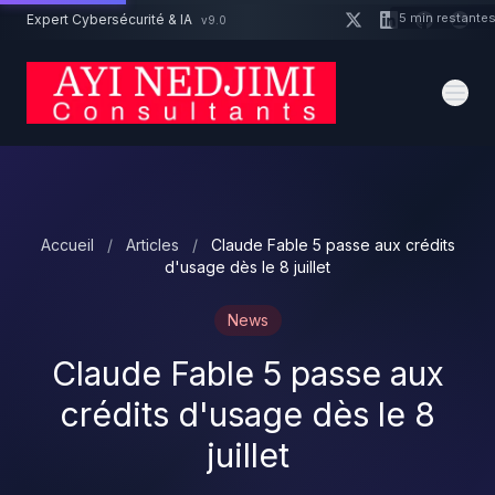
Aller au contenu principal
5 min restante
Expert Cybersécurité & IA
v9.0
Un projet cybersécurité ?
Devis
Expert dispo · Réponse 24h
Accueil
/
Articles
/
Claude Fable 5 passe aux crédits
d'usage dès le 8 juillet
News
Claude Fable 5 passe aux
crédits d'usage dès le 8
juillet