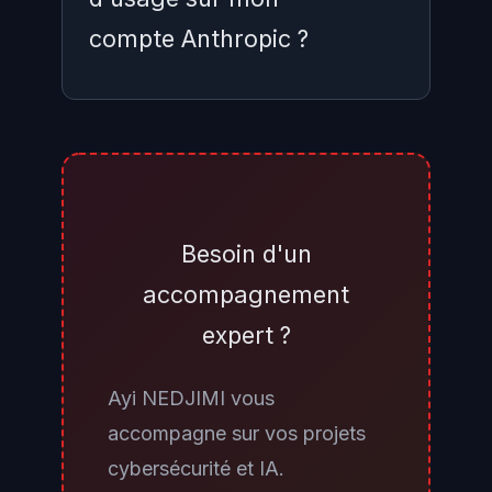
compte Anthropic ?
Si vous n'activez pas les crédits
d'usage, vous continuez à
accéder normalement à Claude
Opus 4.8 et Claude Sonnet 5 dans
Besoin d'un
le cadre de votre abonnement
accompagnement
Pro, Max ou Team. Seul l'accès à
expert ?
Fable 5 est conditionné à
l'activation des crédits. Vous
Ayi NEDJIMI vous
pouvez activer les crédits à tout
accompagne sur vos projets
moment depuis Paramètres →
cybersécurité et IA.
Usage sur claude.ai, définir un