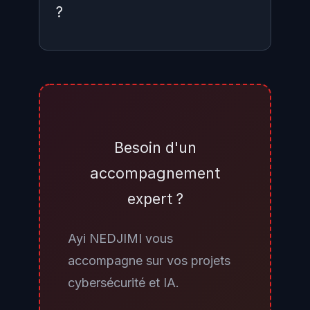
?
Si vous n'avez pas été contacté
directement par Dashlane, votre
coffre ne fait pas partie des moins
de 20 impactés. Par précaution,
Besoin d'un
vérifiez néanmoins la liste de vos
accompagnement
appareils enregistrés dans les
expert ?
paramètres de sécurité du
compte, changez votre mot de
Ayi NEDJIMI vous
passe maître s'il est court ou
accompagne sur vos projets
réutilisé, et activez la 2FA ou
cybersécurité et IA.
passez à FIDO2/WebAuthn si