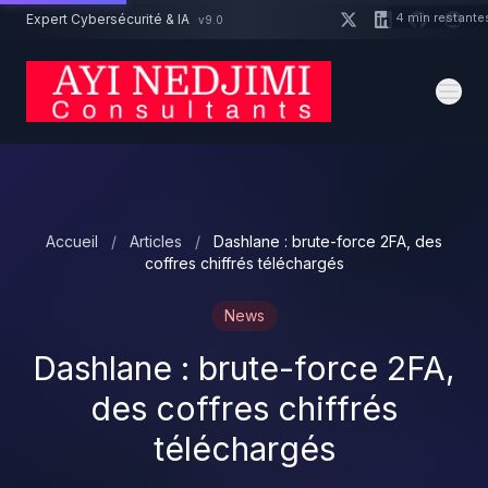
Aller au contenu principal
4 min restante
Expert Cybersécurité & IA
v9.0
Un projet cybersécurité ?
Devis
Expert dispo · Réponse 24h
Accueil
/
Articles
/
Dashlane : brute-force 2FA, des
coffres chiffrés téléchargés
News
Dashlane : brute-force 2FA,
des coffres chiffrés
téléchargés