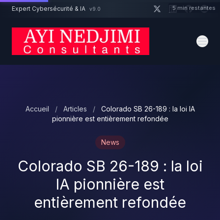
Aller au contenu principal
5 min restantes
Expert Cybersécurité & IA
v9.0
Un projet cybersécurité ?
Devis
Expert dispo · Réponse 24h
Accueil
/
Articles
/
Colorado SB 26-189 : la loi IA
pionnière est entièrement refondée
News
Colorado SB 26-189 : la loi
IA pionnière est
entièrement refondée