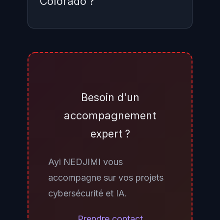
Colorado ?
Oui, potentiellement. La loi
s'applique aux entités qui
déploient des systèmes ADMT
pour prendre des décisions
Besoin d'un
concernant des résidents du
accompagnement
Colorado, quel que soit le lieu
expert ?
d'établissement de l'entreprise. Si
vos outils de recrutement, vos
Ayi NEDJIMI vous
systèmes de scoring ou vos
accompagne sur vos projets
algorithmes d'aide à la décision
cybersécurité et IA.
traitent des données de personnes
résidant dans l'État du Colorado
Prendre contact