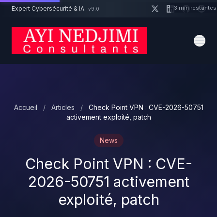
Aller au contenu principal
3 min restantes
Expert Cybersécurité & IA
v9.0
Un projet cybersécurité ?
Devis
Expert dispo · Réponse 24h
Accueil
/
Articles
/
Check Point VPN : CVE-2026-50751
activement exploité, patch
News
Check Point VPN : CVE-
2026-50751 activement
exploité, patch