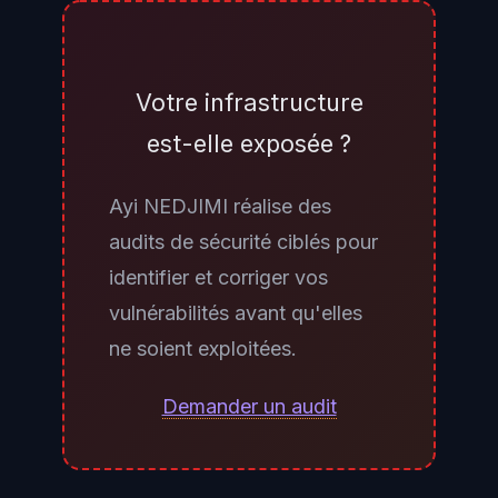
accédez aux propriétés de votre
gateway VPN, section «VPN
Advanced». Si IKEv1 est activé —
Votre infrastructure
même en parallèle d'IKEv2 —
est-elle exposée ?
votre configuration est exposée.
L'advisory Check Point sk182038
Ayi NEDJIMI réalise des
fournit un script de vérification
audits de sécurité ciblés pour
automatique applicable via la CLI
identifier et corriger vos
des gateways (expert mode). En
vulnérabilités avant qu'elles
cas de doute, contactez votre
ne soient exploitées.
partenaire Check Point certifié
pour une revue de configuration
Demander un audit
en urgence.