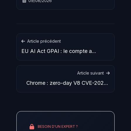
09/08/2026
inhérentes aux tables de suivi NAT,
affectant Windows, Linux et macOS.
Article précédent
EU AI Act GPAI : le compte a
rebours avant le 2 aout 2026
Article suivant
Chrome : zero-day V8 CVE-2026-
11645 exploité activement, mise
BESOIN D'UN EXPERT ?