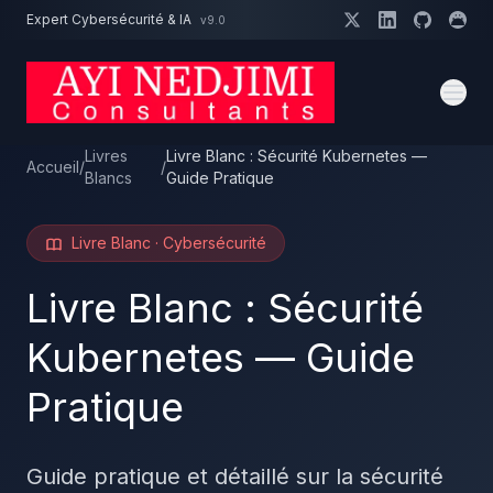
Aller au contenu principal
Expert Cybersécurité & IA
v9.0
Un projet cybersécurité ?
Devis
Expert dispo · Réponse 24h
Livres
Livre Blanc : Sécurité Kubernetes —
Accueil
/
/
Blancs
Guide Pratique
Livre Blanc · Cybersécurité
Livre Blanc : Sécurité
Kubernetes — Guide
Pratique
Guide pratique et détaillé sur la sécurité