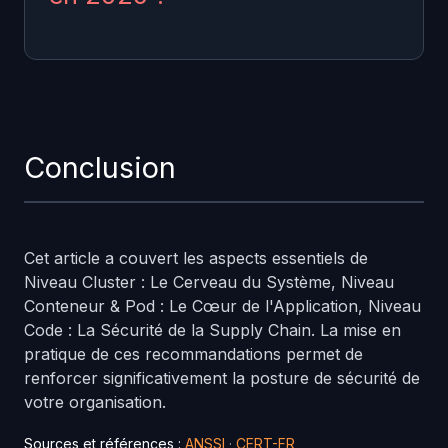
sécurité reconnus comme ceux du NIST, de
l'ANSSI et de l'
OWASP
.
En 2026, la maitrise de ce sujet est devenue
incontournable face a l'evolution constante
des menaces et des exigences reglementaires.
Conclusion
Les professionnels de la cybersécurité
doivent maintenir leurs competences a jour
pour protéger efficacement les actifs
Cet article a couvert les aspects essentiels de
numeriques de leur organisation et repondre
Niveau Cluster : Le Cerveau du Système, Niveau
aux obligations de conformite.
Conteneur & Pod : Le Cœur de l'Application, Niveau
Code : La Sécurité de la Supply Chain. La mise en
pratique de ces recommandations permet de
renforcer significativement la posture de sécurité de
votre organisation.
Sources et références :
ANSSI
·
CERT-FR