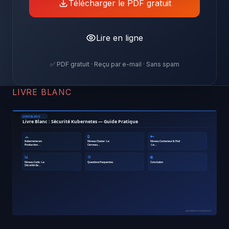
Télécharger le PDF gratuit
Lire en ligne
✅ PDF gratuit · Reçu par e-mail · Sans spam
LIVRE BLANC
LIVRES BLANCS
Livre Blanc : Sécurité Kubernetes — Guide Pratique
☁
🔒
🔑
Kubernetes en
Niveau Cluster : Le
Niveau Conteneur & Pod
Production …
Cerveau…
: Le…
📊
⚙
🌐
Niveau Code : La
Questions frequentes
Conclusion
Sécurité de…
ayinedjimi-consultants.fr