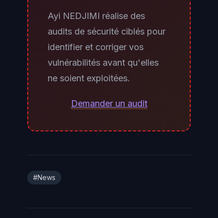
configurations Windows,
Ayi NEDJIMI réalise des
Defender continue de scanner en
audits de sécurité ciblés pour
mode passif. CVE-2026-45498
identifier et corriger vos
(UnDefend) cible les mises à jour
vulnérabilités avant qu'elles
de signatures Defender
ne soient exploitées.
indépendamment de la solution
tierce. Appliquer le patch
Demander un audit
4.18.26040.7 reste nécessaire sur
tout système Windows, même
avec un EDR tiers déployé.
#News