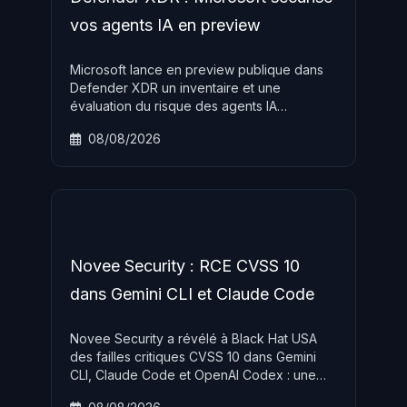
vos agents IA en preview
Microsoft lance en preview publique dans
Defender XDR un inventaire et une
évaluation du risque des agents IA
d'entreprise avec scoring temps réel,
08/08/2026
requêtes KQL et recommandations de
remédiation. Disponible sans surcoût pour
les licences Defender for Endpoint Plan 2.
Novee Security : RCE CVSS 10
dans Gemini CLI et Claude Code
Novee Security a révélé à Black Hat USA
des failles critiques CVSS 10 dans Gemini
CLI, Claude Code et OpenAI Codex : une
issue GitHub sans droits suffit à exécuter du