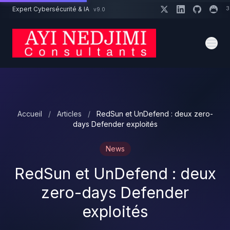
Aller au contenu principal
3
Expert Cybersécurité & IA
v9.0
Un projet cybersécurité ?
Devis
Expert dispo · Réponse 24h
Accueil
/
Articles
/
RedSun et UnDefend : deux zero-
days Defender exploités
News
RedSun et UnDefend : deux
zero-days Defender
exploités