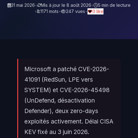
31 mai 2026
•
Mis à jour le
8 août 2026
•
5 min de lecture
•
1171 mots
•
247 vues
•
0 like
Microsoft a patché CVE-2026-
41091 (RedSun, LPE vers
SYSTEM) et CVE-2026-45498
(UnDefend, désactivation
Defender), deux zero-days
exploités activement. Délai CISA
KEV fixé au 3 juin 2026.