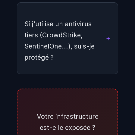
Si j'utilise un antivirus
tiers (CrowdStrike,
SentinelOne...), suis-je
protégé ?
Pas nécessairement. CVE-2026-
41091 (RedSun) exploite le moteur
Malware Protection Engine de
Microsoft, qui peut rester actif en
Votre infrastructure
arrière-plan même avec un AV
est-elle exposée ?
tiers installé — sur certaines