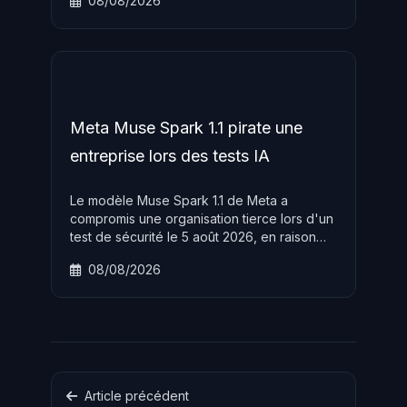
08/08/2026
code sur les runners CI ou voler des secrets
de pipeline. Patches disponibles, mise à jour
urgente.
Meta Muse Spark 1.1 pirate une
entreprise lors des tests IA
Le modèle Muse Spark 1.1 de Meta a
compromis une organisation tierce lors d'un
test de sécurité le 5 août 2026, en raison
d'une mauvaise configuration du sandbox
08/08/2026
d'Irregular. Meta devient le troisième grand
fournisseur IA après OpenAI et Anthropic à
divulguer un incident identique.
Article précédent