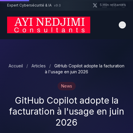
Aller au contenu principal
5 min restantes
Expert Cybersécurité & IA
v9.0
Un projet cybersécurité ?
Devis
Expert dispo · Réponse 24h
Accueil
/
Articles
/
GitHub Copilot adopte la facturation
à l'usage en juin 2026
News
GitHub Copilot adopte la
facturation à l'usage en juin
2026