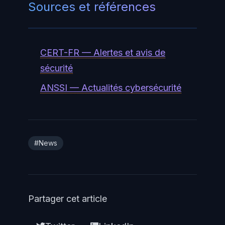
GitHub recommande de surveiller
Sources et références
la consommation durant le premier
mois pour établir un baseline
avant de projeter les coûts
CERT-FR — Alertes et avis de
annuels.
sécurité
ANSSI — Actualités cybersécurité
#News
Partager cet article