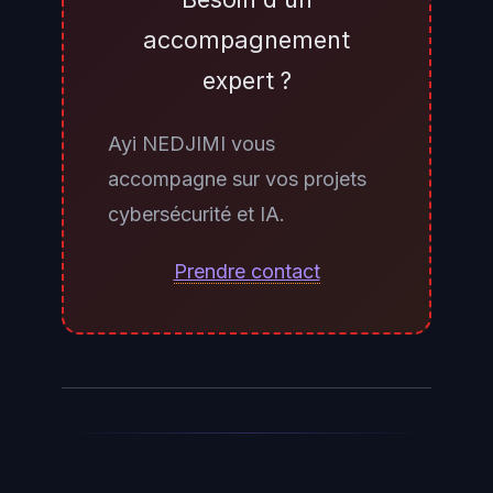
de code, suggestions en ligne)
accompagnement
restent illimités et ne consomment
expert ?
pas de crédits. L'essentiel de la
consommation de crédits provient
Ayi NEDJIMI vous
du chat IA étendu, des revues de
accompagne sur vos projets
code automatisées et surtout des
cybersécurité et IA.
agents Copilot. Pour une équipe
de dix développeurs utilisant le
Prendre contact
plan Business à 19 dollars par
utilisateur avec un usage modéré
des fonctionnalités agentiques, le
surcoût en crédits peut être estimé
entre 20 et 80 dollars par mois
selon l'intensité d'utilisation.