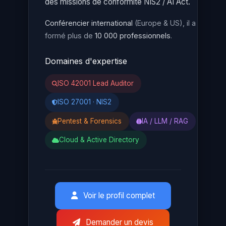
des missions de conformité NIS2 / AI Act.
Conférencier international
(Europe & US), il a
formé plus de
10 000 professionnels
.
Domaines d'expertise
ISO 42001 Lead Auditor
ISO 27001 · NIS2
Pentest & Forensics
IA / LLM / RAG
Cloud & Active Directory
Voir le profil complet
Demander un devis