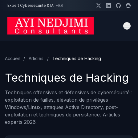
Aller au contenu principal
Expert Cybersécurité & IA
v9.0
Un projet cybersécurité ?
Devis
Expert dispo · Réponse 24h
Accueil
/
Articles
/
Techniques de Hacking
Techniques de Hacking
Techniques offensives et défensives de cybersécurité :
exploitation de failles, élévation de privilèges
Windows/Linux, attaques Active Directory, post-
exploitation et techniques de persistence. Articles
experts 2026.