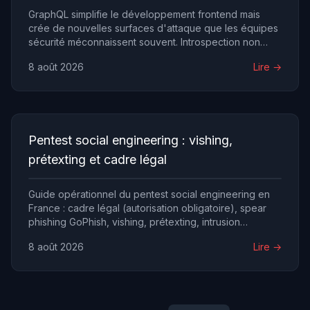
GraphQL simplifie le développement frontend mais
crée de nouvelles surfaces d'attaque que les équipes
sécurité méconnaissent souvent. Introspection non
désactivée, requêtes imbriquées infinies, BOLA/IDOR
8 août 2026
Lire →
via mutations, batch attacks pour contourner le rate
limiting : les vulnérabilités GraphQL ont un profil unique
qui exige des techniques de pentest et des défenses
spécifiques.
Pentest social engineering : vishing,
prétexting et cadre légal
Guide opérationnel du pentest social engineering en
France : cadre légal (autorisation obligatoire), spear
phishing GoPhish, vishing, prétexting, intrusion
physique, deepfakes 2026 et restitution éthique.
8 août 2026
Lire →