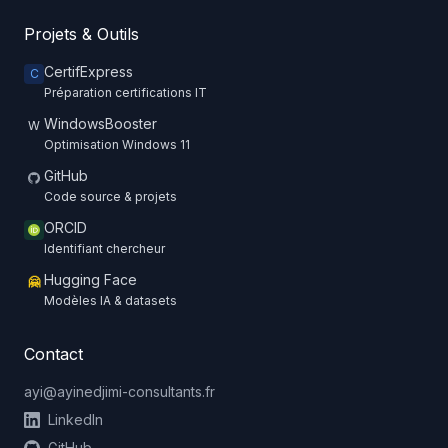
Projets & Outils
CertifExpress
C
Préparation certifications IT
WindowsBooster
W
Optimisation Windows 11
GitHub
Code source & projets
ORCID
Identifiant chercheur
Hugging Face
🤗
Modèles IA & datasets
Contact
ayi@ayinedjimi-consultants.fr
LinkedIn
GitHub