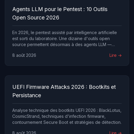
Agents LLM pour le Pentest : 10 Outils
Open Source 2026
En 2026, le pentest assisté par intelligence artificielle
est sorti du laboratoire. Une dizaine d'outils open
source permettent désormais à des agents LLM —
GPT-4o, Claude, Llama — d'automatiser des phases
8 août 2026
Lire →
entières de test d'intrusion : reconnaissance,
énumération, exploitation web et escalade de
privilèges. Bug bounty hunters, red teamers et équipes
de recherche universitaires les utilisent au quotidien
sur des cibles autorisées. Ces agents ne remplacent
pas le jugement du pentester senior, mais ils
UEFI Firmware Attacks 2026 : Bootkits et
accélèrent massivement les phases répétitives et
Persistance
débusquent parfois des vulnérabilités que les
scanners classiques ignorent. Depuis les premiers
travaux sur GPT-4 en 2023, l'écosystème a explosé :
Analyse technique des bootkits UEFI 2026 : BlackLotus,
PentestGPT a publié à USENIX Security, XBOW a créé
CosmicStrand, techniques d'infection firmware,
le premier benchmark standardisé pour agents
contournement Secure Boot et stratégies de détection.
autonomes, et des outils comme PentesterFlow,
8 août 2026
Lire →